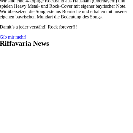
Wir sind eine 4-köpfige Rockband aus Hausham (Oberbayern) und
spielen Heavy Metal- und Rock-Cover mit eigener bayrischer Note.
Wir übersetzen die Songtexte ins Boarische und erhalten mit unserer
eigenen bayrischen Mundart die Bedeutung des Songs.
Damit`s a jeder verstähd! Rock forever!!!
Gib mir mehr!
Riffavaria News