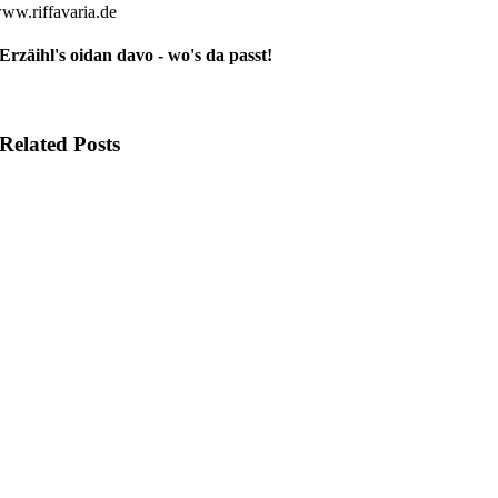
ww.riffavaria.de
Erzäihl's oidan davo - wo's da passt!
Related Posts